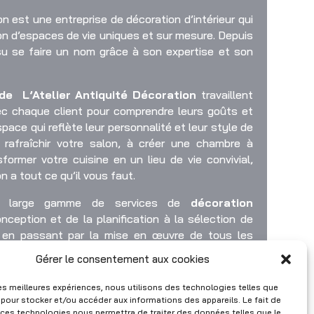
ion
est une entreprise de décoration d’intérieur qui
ion d’espaces de vie uniques et sur mesure. Depuis
 su se faire un nom grâce à son expertise et son
r de
L’Atelier Antiquité Décoration
travaillent
vec chaque client pour comprendre leurs goûts et
space qui reflète leur personnalité et leur style de
 rafraîchir votre salon, à créer une chambre à
ormer votre cuisine en un lieu de vie convivial,
ion
a tout ce qu’il vous faut.
une large gamme de services de
décoration
onception et de la planification à la sélection de
, en passant par la mise en œuvre de tous les
telier Antiquité Décoration
travaille également en
Gérer le consentement aux cookies
 des artisans talentueux et des fournisseurs de
es uniques et personnalisées.
 les meilleures expériences, nous utilisons des technologies telles que
 pour stocker et/ou accéder aux informations des appareils. Le fait de
 d’intérieur de
L’Atelier Antiquité Décoration
est
 ces technologies nous permettra de traiter des données telles que le