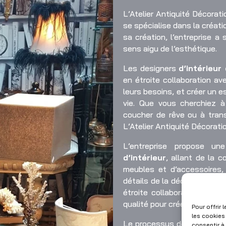
L’Atelier Antiquité Décorat
se spécialise dans la créat
sa création, l’entreprise a
sens aigu de l’esthétique.
Les designers
d’intérieu
en étroite collaboration a
leurs besoins, et créer un e
vie. Que vous cherchiez à
coucher de rêve ou à transf
L’Atelier Antiquité Décorat
L’entreprise propose 
d’intérieur
, allant de la c
meubles et d’accessoires
détails de la décoration.
L’A
étroite collaboration avec
qualité pour créer des pièc
Pour offrir
les cookies
Le processus de décoration
consentir à