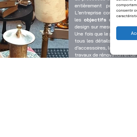
comportemen
entièrement personnalis
consentir o
L’entreprise commence par
caractérist
les
objectifs
et les souha
design sur mesure en tenan
Ac
Une fois que le plan est ap
tous les détails de la mis
d’accessoires, la commande e
travaux de rénovation et de
L’Atelier Antiquité Décorat
à chaque étape du proces
d’intérieur sont disponi
préoccupations des clie
changements de plan et au
maintenir des lignes de com
du processus pour s’assurer